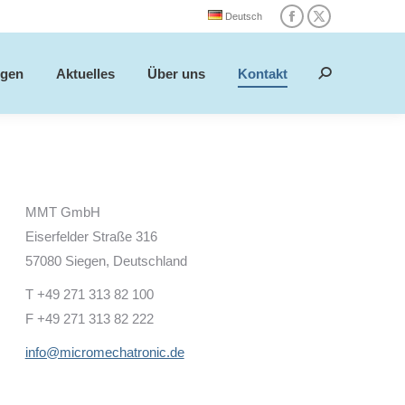
Deutsch
Facebook
X
ngen
Aktuelles
Über uns
Kontakt
Search:
page
page
ngen
Aktuelles
Über uns
Kontakt
opens
opens
Search:
in
in
new
new
window
window
MMT GmbH
Eiserfelder Straße 316
57080 Siegen, Deutschland
T +49 271 313 82 100
F +49 271 313 82 222
info@micromechatronic.de
Mit dem