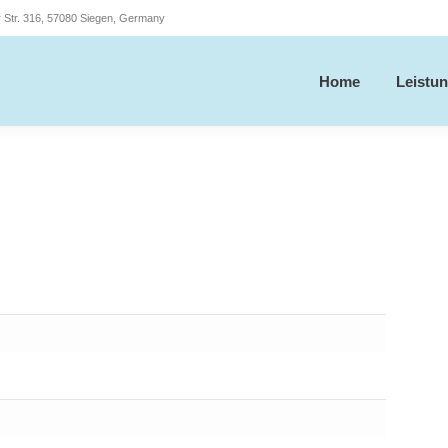
r Str. 316, 57080 Siegen, Germany
Home
Leistu
Home
Leistu