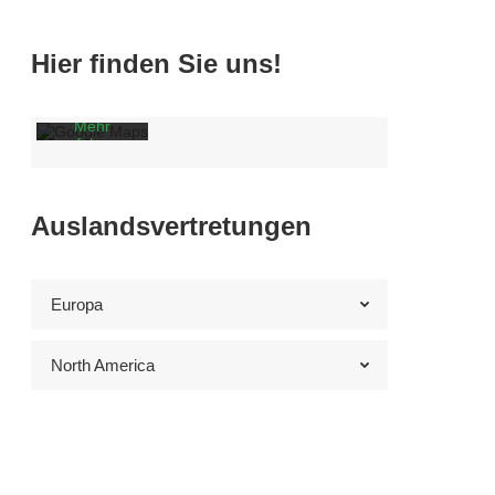
Laden der
Karte
akzeptieren
Sie die
Hier finden Sie uns!
Datenschutzerklärung
von
Google.
Mehr
erfahren
Karte
laden
Auslandsvertretungen
Google
Maps immer
entsperren
Europa
North America