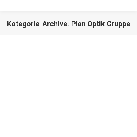
Kategorie-Archive:
Plan Optik Gruppe
Sie befinden sich hier:
AUS DER MMT GMBH IST DIE
PLANOPTIK AG GEWORDEN
Allgemein
,
Plan Optik Gruppe
Von
mw
25. September 2025
Liebe Kunden und Geschäftspartner, seit fast 15
Jahren ist die MMT GmbH eine Tochtergesellschaft
der PLANOPTIK AG. Längst sind wir zu einem starken
Team zusammengewachsen. Daraus entsteht jetzt ein